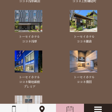
ココネ浅草蔵前
ココネ上野御徒町
トーセイホテル
トーセイホテル
ココネ浅草
ココネ鎌倉
トーセイホテル
トーセイホテル
ココネ築地銀座
ココネ蒲田
プレミア