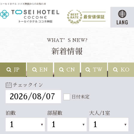
トーセイホテル ココネ神田からのお知らせ
WHAT’S NEW?
新着情報
JP
EN
CN
TW
KO
チェックイン
日付未定
泊数
部屋数
大人/1室