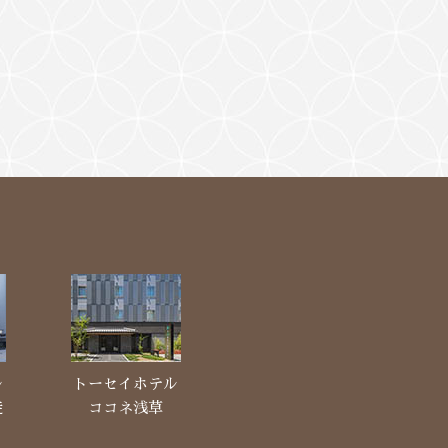
ル
トーセイホテル
徒
ココネ浅草