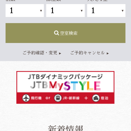
客室
スタンダードルーム
レディースルーム
ジャパニーズモダンルーム
ファミリールーム
空室検索
朝食・レストラン
ご朝食
ランチ
ご予約確認・変更
ご予約キャンセル
アクセス・施設情報
アクセス
施設情報
新着情報
よくあるご質問
お問い合わせ
ベストレート保証
公式予約特典
総合TOP
プライバシーポリシー
宿泊約款・利用規則
カスタマーハラスメントに対する基本方針
ご宿泊予約
新着情報