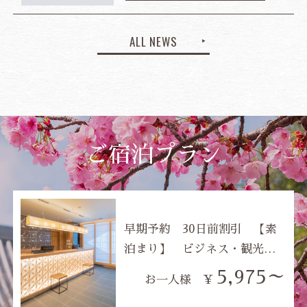
ついて
ALL NEWS
ご宿泊プラン
早期予約 30日前割引 【素
泊まり】 ビジネス・観光
に！JR御徒町駅より徒歩2分
5,975～
お一人様 ¥