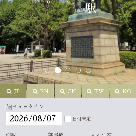
JP
EN
CN
TW
KO
チェックイン
日付未定
TOP
泊数
部屋数
大人/1室