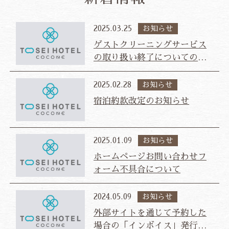
航空券・JR+宿泊プラン
2025.03.25
お知らせ
ゲストクリーニングサービス
法人会員様ログイン
の取り扱い終了についてのご
案内
JP
EN
CH
ZH
KR
2025.02.28
お知らせ
宿泊約款改定のお知らせ
2025.01.09
お知らせ
ホームページお問い合わせフ
ォーム不具合について
2024.05.09
お知らせ
外部サイトを通じて予約した
場合の「インボイス」発行に