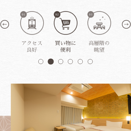
リー
アクセス
買い物に
高層階の
カ
ンク
良好
便利
眺望