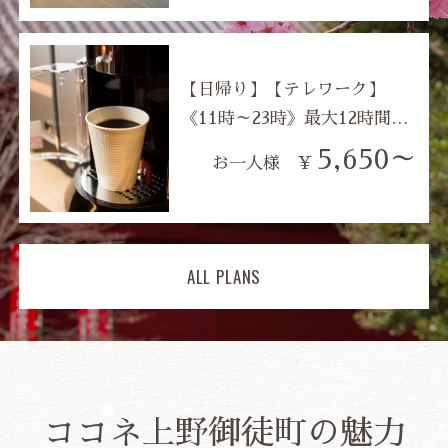
【日帰り】【テレワーク】
《11時～23時》最大12時間利
用可能！JR御徒町駅南口目の
5,650～
お一人様 ¥
前！◆Wi-Fi完備◆無料ドリン
ク◆安心のプラズマクラスタ
ー全室完備！
ALL PLANS
ココネ上野御徒町の魅力