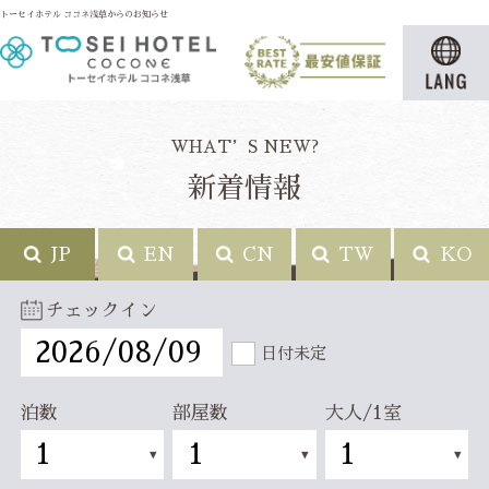
トーセイホテル ココネ浅草からのお知らせ
WHAT’S NEW?
新着情報
JP
EN
CN
TW
KO
チェックイン
日付未定
泊数
部屋数
大人/1室