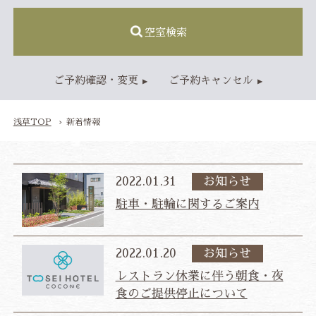
空室検索
TOP
ご予約確認・変更
ご予約キャンセル
客室
スタンダードルーム
レディースルーム
浅草TOP
新着情報
ジャパニーズモダンルーム
ファミリールーム
2022.01.31
お知らせ
レストラン
駐車・駐輪に関するご案内
アクセス・施設情報
アクセス
施設情報
2022.01.20
お知らせ
新着情報
レストラン休業に伴う朝食・夜
よくあるご質問
お問い合わせ
食のご提供停止について
ベストレート保証
公式予約特典
総合TOP