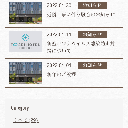
プライバシーポリシー
宿泊約款・利用規則
2022.01.20
お知らせ
カスタマーハラスメントに対する基本方針
近隣工事に伴う騒音のお知らせ
ご宿泊予約
2022.01.11
お知らせ
新型コロナウイルス感染防止対
航空券・JR+宿泊プラン
策について
法人会員様ログイン
2022.01.01
お知らせ
新年のご挨拶
JP
EN
CH
ZH
KR
Category
すべて(29)