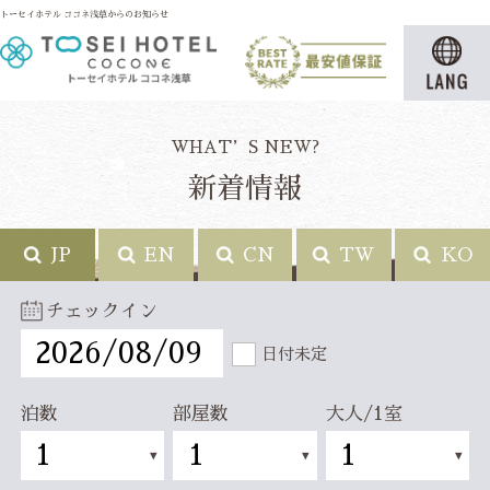
トーセイホテル ココネ浅草からのお知らせ
WHAT’S NEW?
新着情報
JP
EN
CN
TW
KO
チェックイン
日付未定
泊数
部屋数
大人/1室