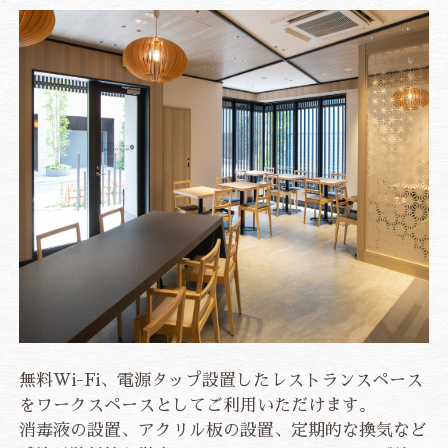
アクセス・施設情報
アクセス
施設情報
新着情報
よくあるご質問
お問い合わせ
ベストレート保証
公式予約特典
総合TOP
プライバシーポリシー
宿泊約款・利用規則
カスタマーハラスメントに対する基本方針
ご宿泊予約
航空券・JR+宿泊プラン
法人会員様ログイン
無料Wi-Fi、電源タップ設置したレストランスペース
をワークスペースとしてご利用いただけます。
JP
EN
CH
ZH
KR
消毒液の設置、アクリル板の設置、定期的な換気など