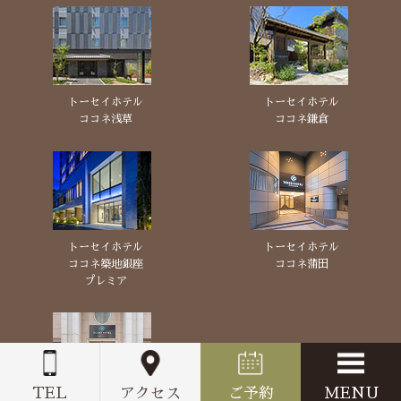
トーセイホテル
トーセイホテル
ココネ浅草
ココネ鎌倉
トーセイホテル
トーセイホテル
ココネ築地銀座
ココネ蒲田
プレミア
TEL
アクセス
ご予約
MENU