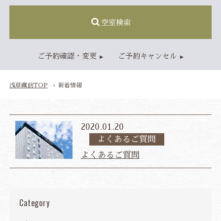
空室検索
TOP
ご予約確認・変更
ご予約キャンセル
客室
スタンダードルーム
レディースルーム
浅草蔵前TOP
新着情報
ジャパニーズモダンルーム
ファミリールーム
2020.01.20
朝食・レストラン
ご朝食
ランチ・カフェ
よくあるご質問
大浴場
よくあるご質問
アクセス・施設情報
アクセス
施設情報
Category
新着情報