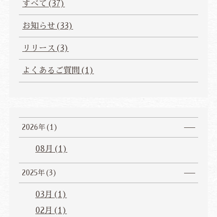
すべて(37)
よくあるご質問
お問い合わせ
ベストレート保証
公式予約特典
総合TOP
お知らせ(33)
プライバシーポリシー
宿泊約款・利用規則
カスタマーハラスメントに対する基本方針
リリース(3)
よくあるご質問(1)
ご宿泊予約
航空券・JR+宿泊プラン
2026年(1)
法人会員様ログイン
08月(1)
JP
EN
CH
ZH
KR
2025年(3)
03月(1)
02月(1)