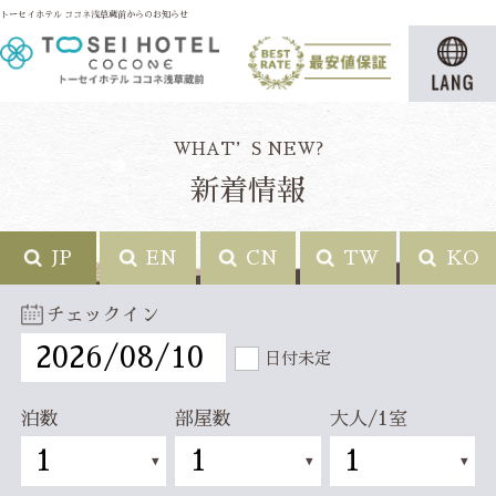
トーセイホテル ココネ浅草蔵前からのお知らせ
WHAT’S NEW?
新着情報
JP
EN
CN
TW
KO
チェックイン
日付未定
泊数
部屋数
大人/1室