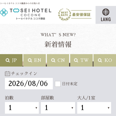
トーセイホテル ココネ鎌倉からのお知らせ
WHAT’S NEW?
新着情報
JP
EN
CN
TW
KO
チェックイン
日付未定
泊数
部屋数
大人/1室