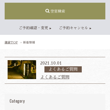
TOP
空室検索
客室
モデレートルーム
ご予約確認・変更
ご予約キャンセル
スタンダードルーム
デラックスルーム
和モダンルーム
鎌倉TOP
新着情報
プレミアム和モダンルーム
ファミリールーム
2021.10.01
朝食・レストラン
ご朝食
よくあるご質問
よくあるご質問
大浴場
アクセス・駐車場
アクセス
駐車場
施設情報
・施設情報
Category
新着情報