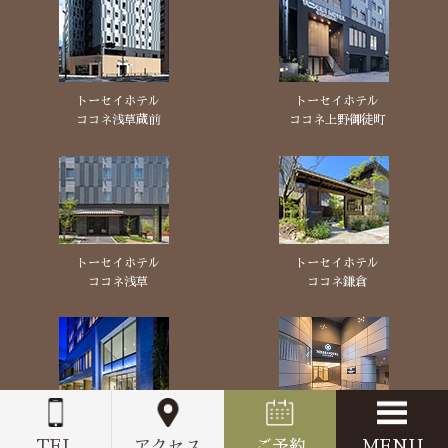
トーセイホテル
トーセイホテル
ココネ浅草蔵前
ココネ上野御徒町
トーセイホテル
トーセイホテル
ココネ浅草
ココネ鎌倉
トーセイホテル
トーセイホテル
ココネ築地銀座
ココネ蒲田
TEL
アクセス
ご予約
MENU