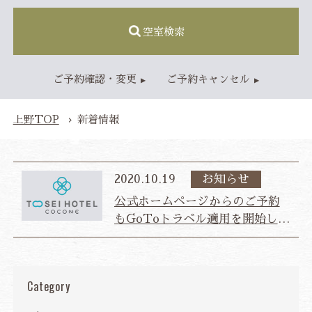
空室検索
TOP
ご予約確認・変更
ご予約キャンセル
客室
スタンダードルーム
レディースルーム
上野TOP
新着情報
ジャパニーズモダンルーム
ファミリールーム
2020.10.19
お知らせ
朝食・レストラン
ご朝食
公式ホームページからのご予約
もGoToトラベル適用を開始しま
会議室
した！
アクセス・施設情報
アクセス
施設情報
Category
新着情報