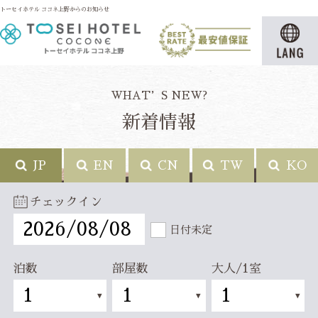
トーセイホテル ココネ上野からのお知らせ
WHAT’S NEW?
新着情報
JP
EN
CN
TW
KO
チェックイン
日付未定
泊数
部屋数
大人/1室