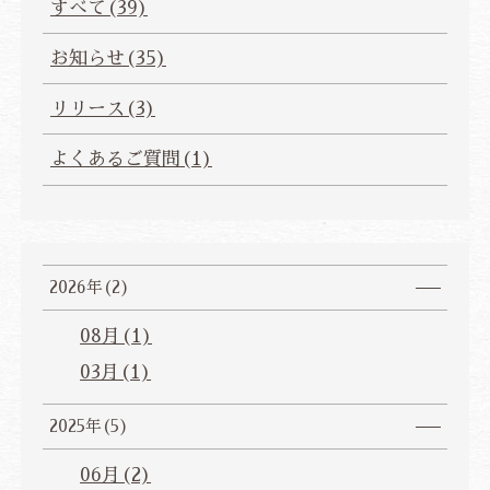
すべて(39)
よくあるご質問
お問い合わせ
ベストレート保証
公式予約特典
総合TOP
お知らせ(35)
プライバシーポリシー
宿泊約款・利用規則
カスタマーハラスメントに対する基本方針
リリース(3)
よくあるご質問(1)
ご宿泊予約
航空券・JR+宿泊プラン
2026年(2)
法人会員様ログイン
08月(1)
JP
EN
CH
ZH
KR
03月(1)
2025年(5)
06月(2)