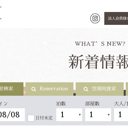
法人会員様
WHAT’S NEW?
新着情
室検索
Reservation
空房间搜索
泊数
部屋数
大人/
イン
日付未定