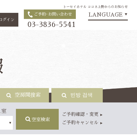
トーセイホテル ココネ上野からのお知らせ
LANGUAGE
ご予約･お問い合わせ
▼
ログイン
03-3836-5541
報
空房間搜索
빈방 검색
1室
ご予約確認・変更
空室検索
ご予約キャンセル