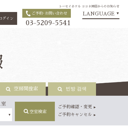
トーセイホテル ココネ神田からのお知らせ
LANGUAGE
ご予約･お問い合わせ
▼
ログイン
03-5209-5541
報
空房間搜索
빈방 검색
1室
ご予約確認・変更
空室検索
ご予約キャンセル