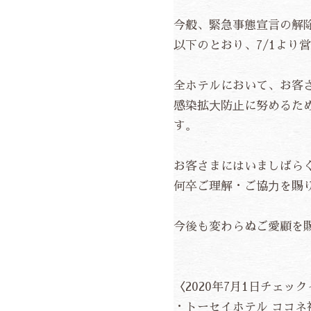
今般、緊急事態宣言の解
以下のとおり、7/1より
全ホテルにおいて、お客
感染拡⼤防⽌に努めるた
す。
お客さまにはいましばら
何卒ご理解・ご協⼒を賜
今後も変わらぬご愛顧を
〈2020年7月1日チェ
・トーセイホテル ココネ