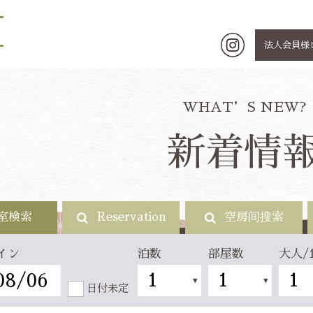
法人会員様
WHAT’S NEW?
新着情
室検索
Reservation
空房间搜索
泊数
部屋数
大人/
イン
日付未定