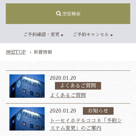
空室検索
TOP
ご予約確認・変更
ご予約キャンセル
客室
スタンダードルーム
神田TOP
新着情報
レストラン
アクセス・施設情報
アクセス
施設情報
2020.01.20
よくあるご質問
新着情報
よくあるご質問
よくあるご質問
お問い合わせ
2020.01.20
お知らせ
ベストレート保証
公式予約特典
総合TOP
プライバシーポリシー
宿泊約款・利用規則
トーセイホテルココネ「予約シ
カスタマーハラスメントに対する基本方針
ステム変更」のご案内