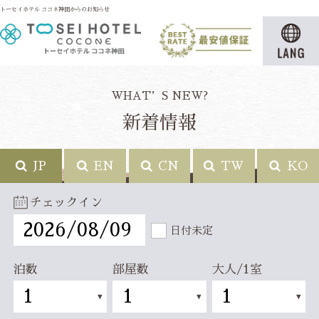
トーセイホテル ココネ神田からのお知らせ
WHAT’S NEW?
新着情報
JP
EN
CN
TW
KO
チェックイン
日付未定
泊数
部屋数
大人/1室